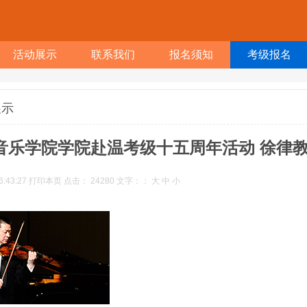
活动展示
联系我们
报名须知
考级报名
展示
音乐学院学院赴温考级十五周年活动 徐律
6:43:27
打印本页
点击：
24280
文字：：
大
中
小